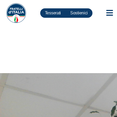
Tesserati
Sostienici
Politiche per il sud, Peluso:
vaccini, per Capri forte nostra
spinta per vaccinazione di
massa