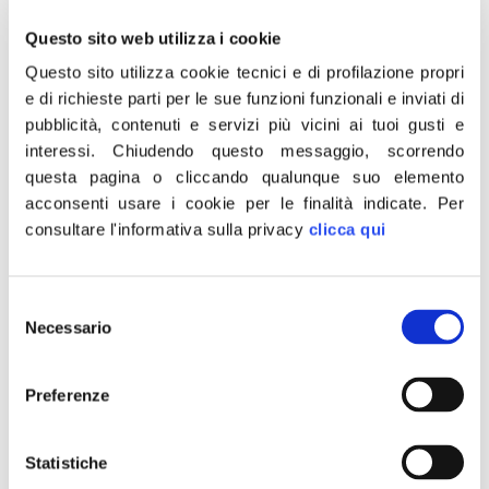
sottolineano Peluso e Lembo, che aggiungono: “i
Questo sito web utilizza i cookie
capresi hanno il proprio lavoro e, quindi, la fonte del
Questo sito utilizza cookie tecnici e di profilazione propri
proprio reddito esclusivamente nelle attività turistiche e,
e di richieste parti per le sue funzioni funzionali e inviati di
per questo, è indispensabile garantire le condizioni
pubblicità, contenuti e servizi più vicini ai tuoi gusti e
affinchè il turismo e le attività correlate possano ripartire
interessi.
Chiudendo questo messaggio, scorrendo
in piena sicurezza per gli stessi isolani e per tutti i turisti.
questa pagina o cliccando qualunque suo elemento
Inoltre – evidenziano i due dirigenti del partito guidato da
acconsenti usare i cookie per le finalità indicate.
Per
Giorgia Meloni – bisogna ricordare che le isole hanno
consultare l'informativa sulla privacy
clicca qui
problemi di continuità territoriale, con collegamenti
marittimi non del tutto sufficienti, e di strutture ospedaliere
Selezione
che sono certamente insufficienti rispetto alle esigenze
Necessario
del
sanitarie dei residenti e dei turisti”.
consenso
“Il turismo è fondamentale per l’economia della
Preferenze
Campania e di tutte le Regioni del Sud – ha evidenziato
Peluso – in particolare alla luce dei dati catastrofici che
Statistiche
vedono il Pil del Mezzogiorno in grave riduzione e, come