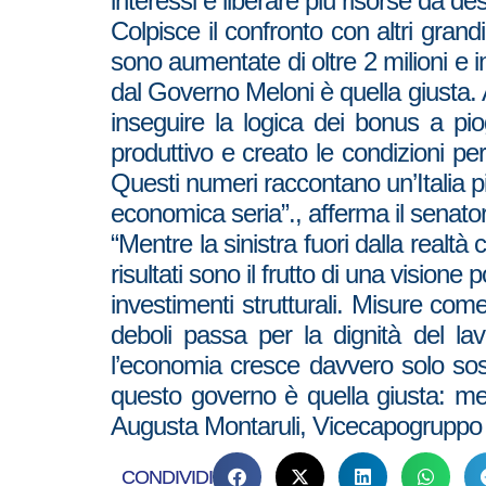
interessi e liberare più risorse da de
Colpisce il confronto con altri grand
sono aumentate di oltre 2 milioni e 
dal Governo Meloni è quella giusta. 
inseguire la logica dei bonus a pi
produttivo e creato le condizioni pe
Questi numeri raccontano un’Italia più
economica seria”., afferma il senatore
“Mentre la sinistra fuori dalla realtà
risultati sono il frutto di una vision
investimenti strutturali. Misure come
deboli passa per la dignità del l
l’economia cresce davvero solo sost
questo governo è quella giusta: men
Augusta Montaruli, Vicecapogruppo di 
CONDIVIDI