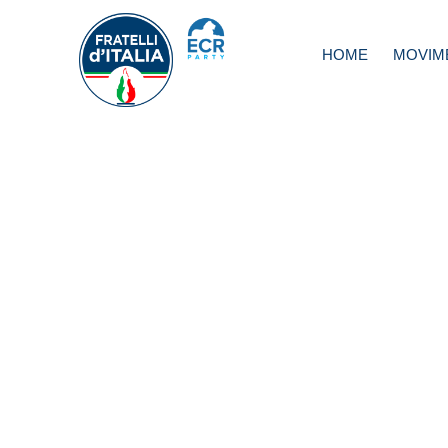
HOME
MOVIM
Povertà: con gov
Meloni toccato 
storico