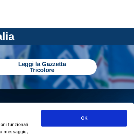
alia
Leggi la Gazzetta
Tricolore
OK
ioni funzionali
o messaggio,