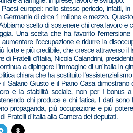
stinare a famiglie, imprese, lavoro e sviluppo.
i Paesi europei: nello stesso periodo, infatti, i
in Germania di circa 1 milione e mezzo. Questo
Abbiamo scelto di sostenere chi crea lavoro e c
oggia. Una scelta che ha favorito l’emersione 
r aumentare l’occupazione e ridurre la disoccup
 forte e più credibile, che cresce attraverso il l
 di Fratelli d’Italia, Nicola Calandrini, preside
 continua a dipingere l’immagine di un’Italia in g
e politica chiara che ha sostituito l’assistenziali
 il Salario Giusto e il Piano Casa dimostrano c
avoro e la stabilità sociale, non per i bonus
enendo chi produce e chi fatica. I dati sono 
o propaganda, più occupazione e più potere d’
Fratelli d’Italia alla Camera dei deputati.