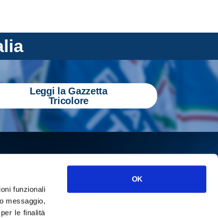
alia
Leggi la Gazzetta
Tricolore
OK
ioni funzionali
o messaggio,
r le finalità