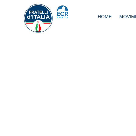
HOME
MOVIM
Protesta migranti
Donzelli: Indecen
casa premio per 
assaltato la Prefe