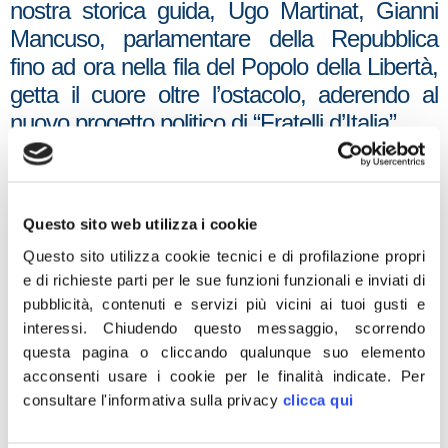
nostra storica guida, Ugo Martinat, Gianni
Mancuso, parlamentare della Repubblica
fino ad ora nella fila del Popolo della Libertà,
getta il cuore oltre l’ostacolo, aderendo al
nuovo progetto politico di “Fratelli d’Italia”.
“Gli anni recenti – dice Mancuso – ci hanno
assorbiti negli affanni del governare, ma ora
dobbiamo fermarci e ripartire con un
Questo sito web utilizza i cookie
progetto nuovo. Dobbiamo attingere al
Questo sito utilizza cookie tecnici e di profilazione propri
nostro patrimonio di storia e di pensiero,
e di richieste parti per le sue funzioni funzionali e inviati di
sapendo che noi tutti passeremo, ma non
pubblicità, contenuti e servizi più vicini ai tuoi gusti e
interessi.
Chiudendo questo messaggio, scorrendo
dovranno passare mai le nostre idee. Vale la
questa pagina o cliccando qualunque suo elemento
pena di lasciare il Popolo della Libertà in
acconsenti usare i cookie per le finalità indicate.
Per
questa fase della politica, a poche settimane
consultare l'informativa sulla privacy
clicca qui
dal voto? Si, ne vale la pena! Il rammarico
sta nel non avere avuto il coraggio di farlo