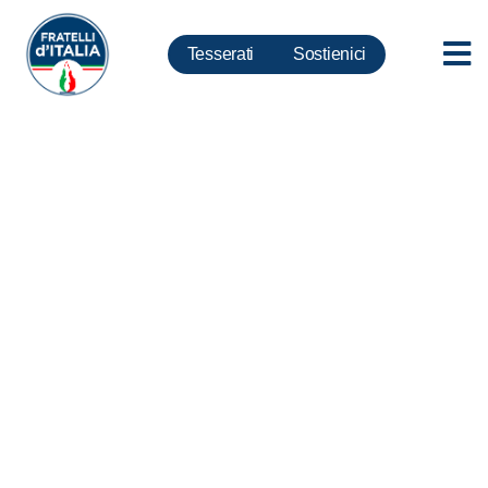
Tesserati
Sostienici
Mancuso: aderisco senza
paura a Fratelli d’Italia