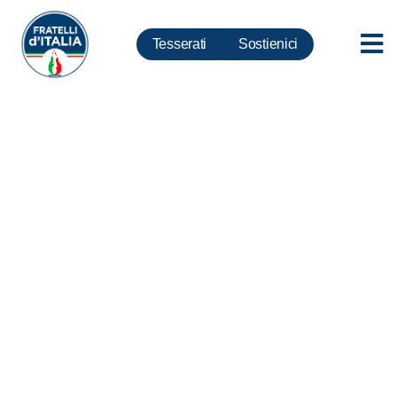
Tesserati
Sostienici
Qatar, Fidanza: Conte non
scodinzoli ma blocchi fondi a
moschee in Italia