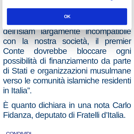
andare a scodinzolare in Qatar da
chi promuove e finanzia lautamente
OK
la diffusione in Europa di una visione
dell’Islam largamente incompatibile
con la nostra società, il premier
Conte dovrebbe bloccare ogni
possibilità di finanziamento da parte
di Stati e organizzazioni musulmane
verso le comunità islamiche residenti
in Italia”.
È quanto dichiara in una nota Carlo
Fidanza, deputato di Fratelli d’Italia.
CONDIVIDI