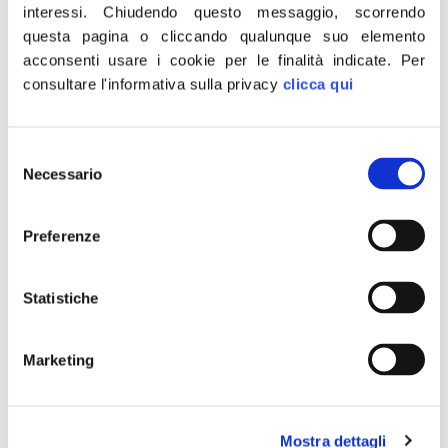
interessi.
Chiudendo questo messaggio, scorrendo
flusso di denaro destinato in buona
questa pagina o cliccando qualunque suo elemento
parte ad associazioni legate ai
acconsenti usare i cookie per le finalità indicate.
Per
Fratelli Musulmani e che da allora
consultare l'informativa sulla privacy
clicca qui
non si è mai fermato. Con tanto di
benedizioni eccellenti da parte di
Selezione
Necessario
del
personaggi controversi come lo
consenso
sceicco Yussuf al Qaradawi che nel
Preferenze
2015 scrisse una lettera per invitare
a sostenere con le donazioni il CAIM
Statistiche
(coordinamento delle associazioni
islamiche di Milano) ed il suo
Marketing
progetto di una grande moschea nel
capoluogo lombardo. Invece di
Mostra dettagli