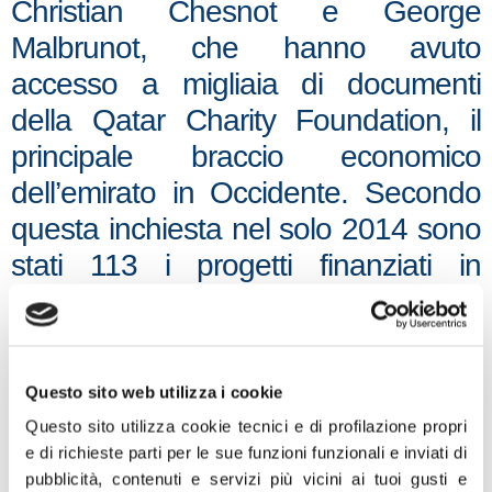
Christian Chesnot e George
Malbrunot, che hanno avuto
accesso a migliaia di documenti
della Qatar Charity Foundation, il
principale braccio economico
dell’emirato in Occidente. Secondo
questa inchiesta nel solo 2014 sono
stati 113 i progetti finanziati in
Europa per un totale di 71 milioni di
Euro. L’Italia fa la parte del leone
con 45 progetti (da Saronno a
Questo sito web utilizza i cookie
Piacenza, da Brescia ad Alessandria
Questo sito utilizza cookie tecnici e di profilazione propri
fino alla Sicilia) per ben 22 milioni di
e di richieste parti per le sue funzioni funzionali e inviati di
Euro, il Paese più “beneficiato”. Un
pubblicità, contenuti e servizi più vicini ai tuoi gusti e