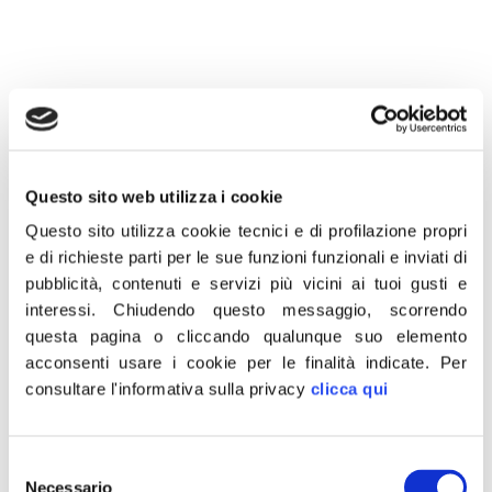
1 Agosto 2021
Questo sito web utilizza i cookie
“La redazione del nuovo Testo Unico garantisca un
Questo sito utilizza cookie tecnici e di profilazione propri
mercato competitivo per la radiofonia, non lasciando
e di richieste parti per le sue funzioni funzionali e inviati di
indietro nessuno. Il governo italiano sostenga la
pubblicità, contenuti e servizi più vicini ai tuoi gusti e
radiofonia nazionale, in crisi a causa della competizione
interessi.
Chiudendo questo messaggio, scorrendo
con gli over-the-top: sui limiti territoriali chiediamo una
questa pagina o cliccando qualunque suo elemento
maggiore riflessione, dato che, ormai, viviamo in un
acconsenti usare i cookie per le finalità indicate.
Per
contesto digitale. L’editoria radiofonica ha dimostrato nel
consultare l'informativa sulla privacy
clicca qui
corso della pandemia il proprio ruolo cruciale di
informazione. Lanciamo un appello per la difesa delle
radio al ministro Giorgetti e al sottosegretario Ascani
Selezione
affinché convochino il tavolo sulla radiofonia al Mise.”
Necessario
del