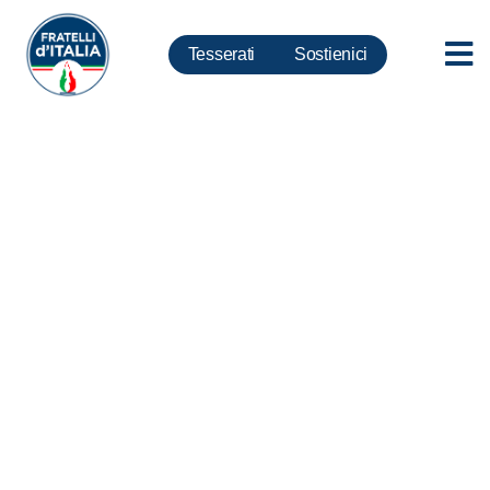
Tesserati
Sostienici
Radio, Mollicone: adeguare
tusmar e ecosistema digitale,
garantire radiofonia nazionale
contro ott. Appello a Giorgetti e
Ascani, sia convocato tavolo
radio