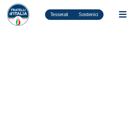
Tesserati
Sostienici
Rai, Rampelli: Concordo con il
Presidente Fico, legge da
cambiare