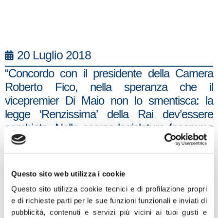
20 Luglio 2018
“Concordo con il presidente della Camera
Roberto Fico, nella speranza che il
vicepremier Di Maio non lo smentisca: la
legge ‘Renzissima’ della Rai dev’essere
cambiata. Nella scorsa legislatura facemmo
opposizione dura e quasi solitaria alla nuova
architettura del servizio pubblico radio
televisivo voluta dal Matteo fiorentino che,
Questo sito web utilizza i cookie
all’apice della sua cupidigia espansionistica,
Questo sito utilizza cookie tecnici e di profilazione propri
trovò pochissime resistenze anche dentro la
e di richieste parti per le sue funzioni funzionali e inviati di
stessa tv di Stato. La reputiamo ora come
pubblicità, contenuti e servizi più vicini ai tuoi gusti e