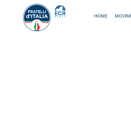
HOME
MOVIM
Rampelli: Libero
mercato abbia re
uguali per tutti. 
concorrenza slea
Cina