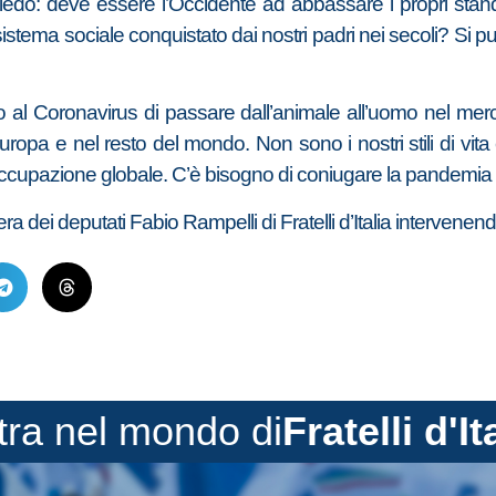
iedo: deve essere l’Occidente ad abbassare i propri stan
 sistema sociale conquistato dai nostri padri nei secoli? Si 
to al Coronavirus di passare dall’animale all’uomo nel merca
ropa e nel resto del mondo. Non sono i nostri stili di vita
upazione globale. C’è bisogno di coniugare la pandemia con 
a dei deputati Fabio Rampelli di Fratelli d’Italia intervenen
tra nel mondo di
Fratelli d'It