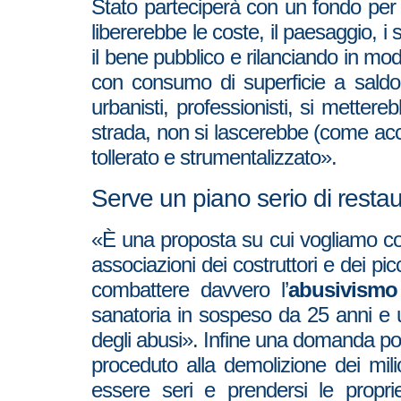
Stato parteciperà con un fondo per f
libererebbe le coste, il paesaggio, i 
il bene pubblico e rilanciando in modo
con consumo di superficie a saldo 
urbanisti, professionisti, si metter
strada, non si lascerebbe (come acca
tollerato e strumentalizzato».
Serve un piano serio di restaur
«È una proposta su cui vogliamo coinv
associazioni dei costruttori e dei pi
combattere davvero l’
abusivismo 
sanatoria in sospeso da 25 anni e un
degli abusi». Infine una domanda po
proceduto alla demolizione dei mi
essere seri e prendersi le propri