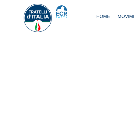
HOME
MOVIM
Rampelli: Né con
impossibili né ru
selvagge. Ecco il
nostro piano