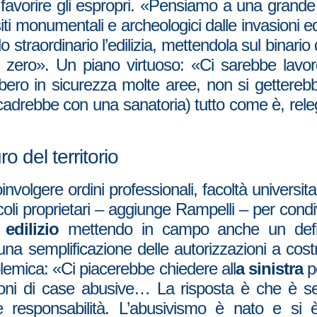
avorire gli espropri. «Pensiamo a una grande a
siti monumentali e archeologici dalle invasioni e
 straordinario l’edilizia, mettendola sul binario 
zero». Un piano virtuoso: «Ci sarebbe lavoro 
ebbero in sicurezza molte aree, non si getterebb
drebbe con una sanatoria) tutto come è, relega
o del territorio
olgere ordini professionali, facoltà universita
ccoli proprietari – aggiunge Rampelli – per condi
edilizio
mettendo in campo anche un definit
a semplificazione delle autorizzazioni a costr
lemica: «Ci piacerebbe chiedere all
a sinistra
p
lioni di case abusive… La risposta è che è s
e responsabilità. L’abusivismo è nato e si