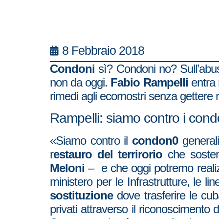
8 Febbraio 2018
Condoni
sì? Condoni no? Sull’abusiv
non da oggi.
Fabio Rampelli
entra 
rimedi agli ecomostri senza gettere m
Rampelli: siamo contro i condo
«Siamo contro il
condon0
generali
r
estauro del terrirorio
che sosten
Meloni
– e che oggi potremo realizza
ministero per le Infrastrutture, le
sostituzione
dove trasferire le cu
privati attraverso il riconoscimento