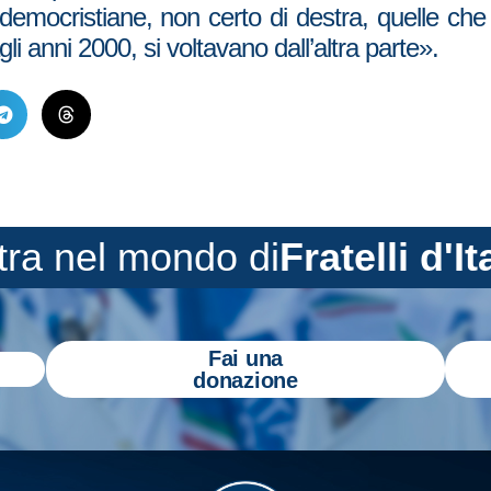
emocristiane, non certo di destra, quelle che q
i anni 2000, si voltavano dall’altra parte».
tra nel mondo di
Fratelli d'It
Fai una
donazione