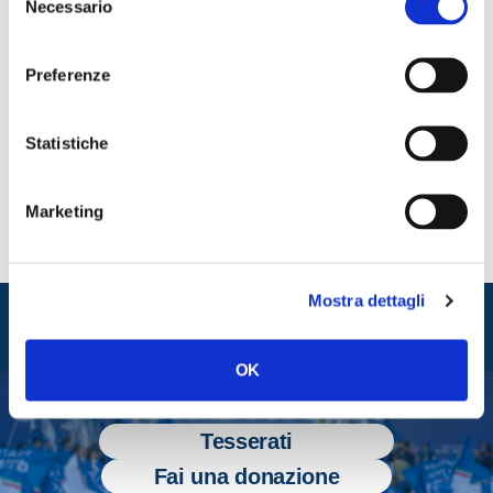
Necessario
del
Lo scrive su Facebook il presidente di Fratelli d’Italia,
consenso
Giorgia Meloni.
Preferenze
CONDIVIDI
Statistiche
Marketing
Mostra dettagli
Entra nel mondo di
Fratelli d'Italia
OK
Tesserati
Fai una donazione