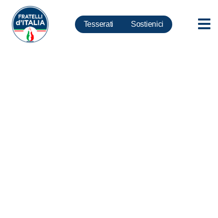
Tesserati
Sostienici
Rdc, Meloni: dispiace che tutti i
partiti che sostengono Draghi
abbiano votato contro Odg Fdi
per abolizone