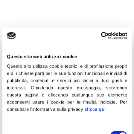
16 Luglio 2021
«Un’altra gravissima truffa legata al reddito di
cittadinanza. A Genova, le Forze dell’Ordine hanno
Questo sito web utilizza i cookie
scovato 1.532 extracomunitari che lo percepivano
Questo sito utilizza cookie tecnici e di profilazione propri
indebitamente. Una frode milionaria ai danni dello Stato
e di richieste parti per le sue funzioni funzionali e inviati di
e uno smacco a tutti quegli italiani perbene che pagano
pubblicità, contenuti e servizi più vicini ai tuoi gusti e
le tasse e che, con determinazione, cercano di uscire da
interessi.
Chiudendo questo messaggio, scorrendo
questa pagina o cliccando qualunque suo elemento
questa grave crisi economica. Il Reddito di cittadinanza
acconsenti usare i cookie per le finalità indicate.
Per
è una follia grillina che va abolita immediatamente.
consultare l'informativa sulla privacy
clicca qui
Dispiace che tutti i partiti che sostengono Draghi,
abbiano votato contro l’ordine del giorno che ne
chiedeva l’abolizione».
Selezione