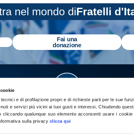
tra nel mondo di
Fratelli d'It
Fai una
donazione
 cookie
tecnici e di profilazione propri e di richieste parti per le sue funz
enuti e servizi più vicini ai tuoi gusti e interessi.
Chiudendo quest
 cliccando qualunque suo elemento acconsenti usare i cookie pe
informativa sulla privacy
clicca qui
a
Gazzetta Tricolore
per tenerti aggiornato