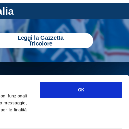
alia
Leggi la Gazzetta
Tricolore
OK
ioni funzionali
o messaggio,
r le finalità
ISCRIVITI