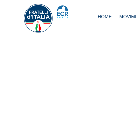
HOME
MOVIM
Recovery, Meloni
nessuno in Italia
visto il testo,
democrazia butta
discarica