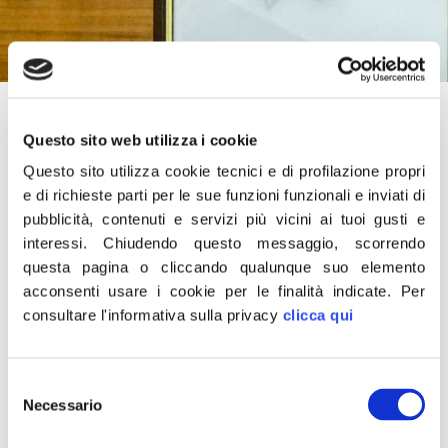
7 Ottobre 2025
Questo sito web utilizza i cookie
“Il candidato che Fratelli d’Italia sosterrà per
Questo sito utilizza cookie tecnici e di profilazione propri
la presidenza della Regione Campania è il
e di richieste parti per le sue funzioni funzionali e inviati di
viceministro agli Esteri Edmondo Cirielli.
pubblicità, contenuti e servizi più vicini ai tuoi gusti e
Profondamente radicato sul territorio, ha
interessi.
Chiudendo questo messaggio, scorrendo
esperienza e la necessaria capacità per
questa pagina o cliccando qualunque suo elemento
poter affrontare la sfida non semplice di
acconsenti usare i cookie per le finalità indicate.
Per
ridare alla Campania lo stesso buongoverno
consultare l'informativa sulla privacy
clicca qui
che Giorgia Meloni sta dando alla nazione
insieme agli amici alleati del centrodestra”.
Selezione
Lo dichiara Fratelli d’Italia in una nota.
Necessario
del
consenso