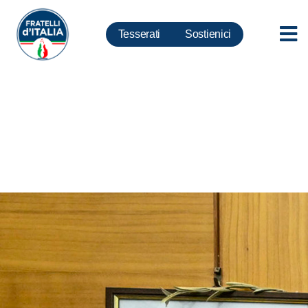
Tesserati
Sostienici
Regionali Campania: FdI
sosterrà Cirielli candidato
Presidente