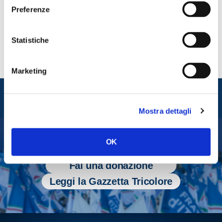
CONDIVIDI
Preferenze
Statistiche
Marketing
Entra nel mondo di
Fratelli d'Italia
Mostra dettagli
OK
Tesserati
Fai una donazione
Leggi la Gazzetta Tricolore