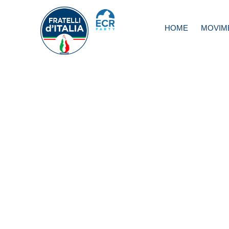
HOME
MOVIM
Renzi, Mollicone:
Biscazziere gioc
d’azzardo sulla
disperazione degl
italiani