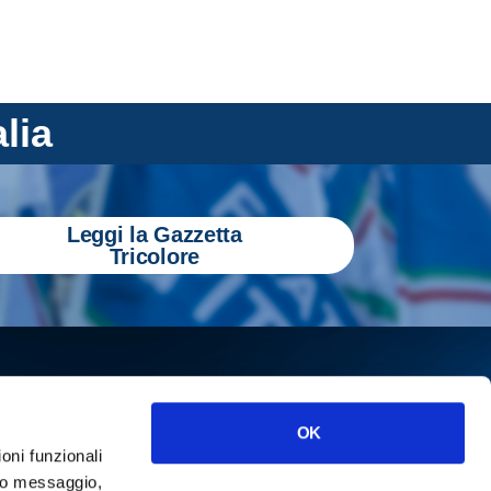
alia
Leggi la Gazzetta
Tricolore
OK
ioni funzionali
o messaggio,