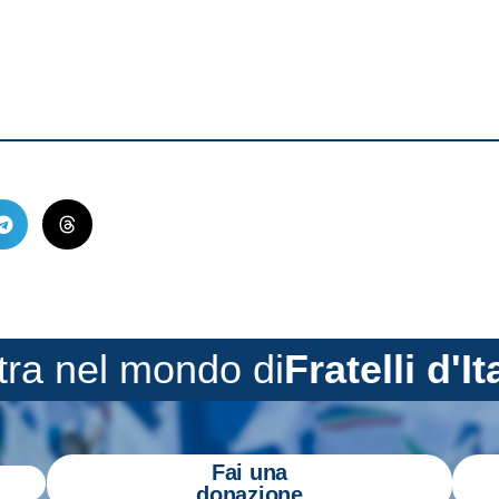
tra nel mondo di
Fratelli d'It
Fai una
donazione