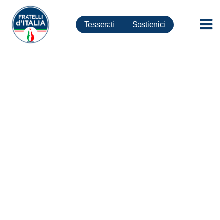
Tesserati
Sostienici
Rifiuti, Cirielli: Il Comune di
Torre del Greco va
commissariato. Interrogazione
al ministro Costa