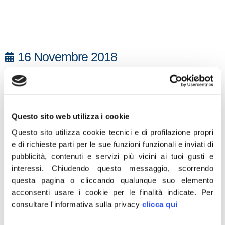
16 Novembre 2018
“Il Comune di Torre del Greco va
commissariato per grave violazione di legge
in materia di sicurezza ambientale e
sanitaria”. A chiederlo è Edmondo Cirielli,
Questo sito web utilizza i cookie
Questore della Camera dei deputati e
Questo sito utilizza cookie tecnici e di profilazione propri
parlamentare di Fdi, annunciando
e di richieste parti per le sue funzioni funzionali e inviati di
pubblicità, contenuti e servizi più vicini ai tuoi gusti e
un’interrogazione al ministro dell’Ambiente
interessi.
Chiudendo questo messaggio, scorrendo
Sergio Costa sull’emergenza rifiuti nel
questa pagina o cliccando qualunque suo elemento
comune del Napoletano.
acconsenti usare i cookie per le finalità indicate.
Per
consultare l'informativa sulla privacy
clicca qui
“È inaccettabile che gli abitanti di Torre del
Greco siano sommersi da giorni di rifiuti. C’è