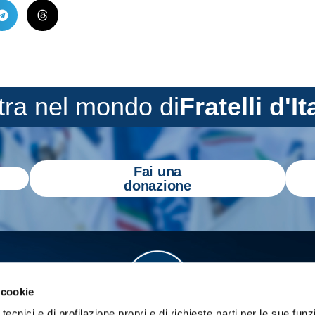
tra nel mondo di
Fratelli d'It
Fai una
donazione
 cookie
tecnici e di profilazione propri e di richieste parti per le sue funz