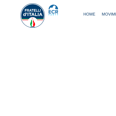
HOME
MOVIM
Riforme, Meloni:
ghigliottina Renzi
auto incoronerà
imperatore?