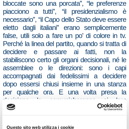
bloccate sono una porcata”, “le preferenze
piacciono a tutti”, “il presidenzialismo è
necessario”, “il Capo dello Stato deve essere
eletto dagli italiani” erano semplicemente
false, utili solo a fare un po’ di colore in tv.
Perché la linea del partito, quando si tratta di
decidere e passare ai fatti, non la
stabiliscono certo gli organi decisionali, né le
assemblee o le direzioni: sono i capi
accompagnati dai fedelissimi a decidere
dopo essersi chiusi insieme in una stanza
per qualche ora. E una volta presa la
decisione la comunicheranno ai loro
sottoposti che come degli automi voteranno
nel modo in cui gli viene ordinato».
È quanto scrive nell’editoriale pubblicato sul
Questo sito web utilizza i cookie