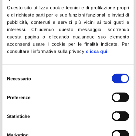
sito
www.fratelli-italia.it
il presidente di FDI-
Questo sito utilizza cookie tecnici e di profilazione propri
An, Giorgia Meloni.
e di richieste parti per le sue funzioni funzionali e inviati di
pubblicità, contenuti e servizi più vicini ai tuoi gusti e
«Fratelli d’Italia-Alleanza nazionale è da oggi
interessi.
Chiudendo questo messaggio, scorrendo
ufficialmente l’unica forza del centrodestra
questa pagina o cliccando qualunque suo elemento
acconsenti usare i cookie per le finalità indicate.
Per
rimasta nel centrodestra. Il ritorno al
consultare l'informativa sulla privacy
clicca qui
renzismo di Forza Italia che riabbraccia Ncd
e la scoperta del renzismo da parte della
Lega, che al Senato vota convintamente
Selezione
Necessario
insieme alla maggioranza ci rendono la sola
del
consenso
opposizione della destra e del centrodestra
oggi presente in Parlamento. E forse la sola
Preferenze
opposizione rimasta, visto che metà SEL si
è infatuata di Renzi e che il Movimento 5
Statistiche
stelle non fa altro che chiedere appuntamenti
al premier – scrive ancora Meloni -. Noi
Marketing