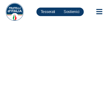
Tesserati
Sostienici
Riforme, Meloni: FdI-AN è sola
opposizione a Renzismo…