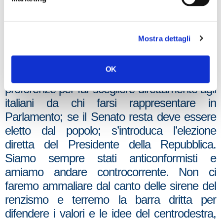
siamo pronti. Siamo pronti a dare battaglia in
ogni sede e con la convinzione che ci
contraddistingue, perché non ci stiamo a far
Mostra dettagli
calpestare in questo modo il potere sovrano
del nostro popolo. La nostra posizione è
OK
chiara ed è sempre la stessa: sì alle
preferenze per far scegliere direttamente agli
italiani da chi farsi rappresentare in
Parlamento; se il Senato resta deve essere
eletto dal popolo; s’introduca l’elezione
diretta del Presidente della Repubblica.
Siamo sempre stati anticonformisti e
amiamo andare controcorrente. Non ci
faremo ammaliare dal canto delle sirene del
renzismo e terremo la barra dritta per
difendere i valori e le idee del centrodestra,