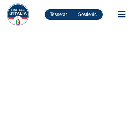
Tesserati
Sostienici
Riforme, Rampelli: 250 mila
firme per pdl popolari?…