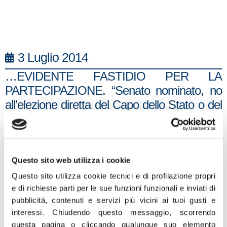
3 Luglio 2014
…EVIDENTE FASTIDIO PER LA
PARTECIPAZIONE. “Senato nominato, no
all’elezione diretta del Capo dello Stato o del
presidente del Consiglio, e ora l’aumento di 5
volte delle firme per le proposte di legge
d’iniziativa popolare. È evidente il fastidio per
la partecipazione popolare.
Questo sito web utilizza i cookie
Questo sito utilizza cookie tecnici e di profilazione propri
Invece di garantire obbligatorietà di
e di richieste parti per le sue funzioni funzionali e inviati di
esaminarle in Parlamento, cosa difficilmente
pubblicità, contenuti e servizi più vicini ai tuoi gusti e
accaduta, s’interviene per limitare l’uso di
interessi.
Chiudendo questo messaggio, scorrendo
questo strumento di partecipazione
questa pagina o cliccando qualunque suo elemento