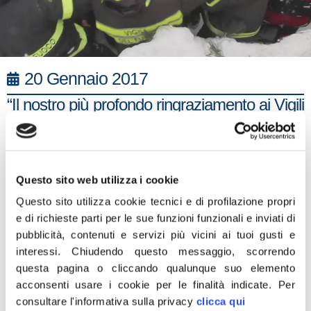
20 Gennaio 2017
“Il nostro più profondo ringraziamento ai Vigili
del Fuoco e a tutte le forze impegnate per
soccorrere le persone sommerse
nell’albergo di Rigopiano e in tutti i comuni
colpiti dal terremoto e dal maltempo. Uomini
Questo sito web utilizza i cookie
e donne di straordinaria caparbietà di cui
Questo sito utilizza cookie tecnici e di profilazione propri
vorremmo essere mani e braccia per
e di richieste parti per le sue funzioni funzionali e inviati di
pubblicità, contenuti e servizi più vicini ai tuoi gusti e
potenziarne la tenacia. Un bentornato alla
interessi.
Chiudendo questo messaggio, scorrendo
vita ai sopravvissuti. Di fronte a questa gioia,
questa pagina o cliccando qualunque suo elemento
che speriamo possa replicarsi con altri
acconsenti usare i cookie per le finalità indicate.
Per
salvataggi, ci sono però le decine di comuni
consultare l'informativa sulla privacy
clicca qui