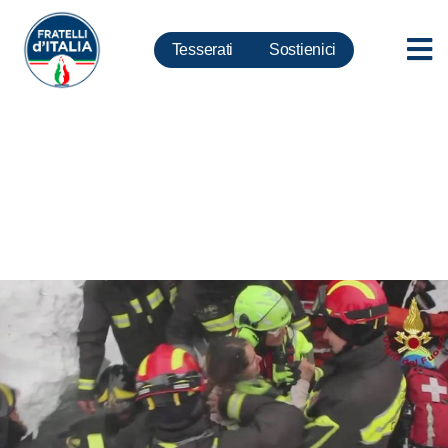
Tesserati
Sostienici
Rigopiano, Rampelli: Grazie ai
vigili del fuoco e a tutti i
volontari d’Italia