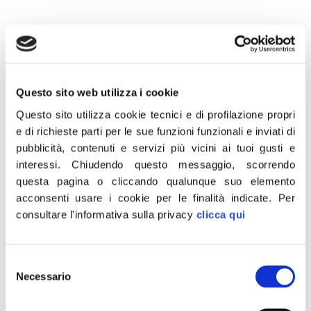
21 Giugno 2019
Questo sito web utilizza i cookie
“Emanuele Crestini, Sindaco di Rocca di Papa, in
Questo sito utilizza cookie tecnici e di profilazione propri
seguito alle ferite riportate dopo l’esplosione, avvenuta
e di richieste parti per le sue funzioni funzionali e inviati di
giorni fa, non ce l’ha fatta. Una tragedia incredibile, un
pubblicità, contenuti e servizi più vicini ai tuoi gusti e
uomo generoso e perbene che difendeva ogni giorno
interessi.
Chiudendo questo messaggio, scorrendo
questa pagina o cliccando qualunque suo elemento
la sua comunità e che si è sacrificato per essa. A
acconsenti usare i cookie per le finalità indicate.
Per
nome mio e di Fratelli d’Italia esprimo cordoglio alla
consultare l'informativa sulla privacy
clicca qui
famiglia e a tutti i cittadini di Rocca di Papa”.
Lo dichiara il presidente di Fratelli d’Italia, Giorgia
Selezione
Meloni.
Necessario
del
consenso
CONDIVIDI