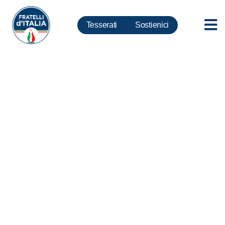
Tesserati
Sostienici
Rocca di Papa, il cordoglio di
Giorgia Meloni per la
scomparsa del sindaco Crestini