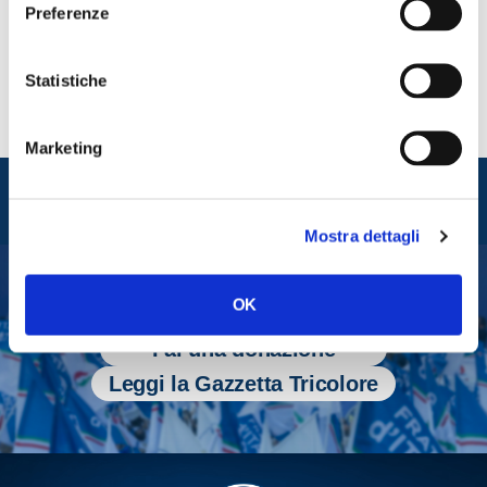
Preferenze
Statistiche
Marketing
Entra nel mondo di
Fratelli d'Italia
Mostra dettagli
OK
Tesserati
Fai una donazione
Leggi la Gazzetta Tricolore