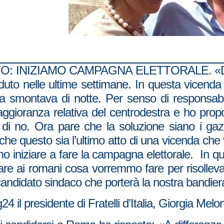
 INIZIAMO CAMPAGNA ELETTORALE. «Da ro
duto nelle ultime settimane. In questa vicen
 la smontava di notte. Per senso di responsabi
i maggioranza relativa del centrodestra e ho propo
di no. Ora pare che la soluzione siano i gaz
e questo sia l’ultimo atto di una vicenda che va
o iniziare a fare la campagna elettorale. In q
tare ai romani cosa vorremmo fare per risollevar
andidato sindaco che porterà la nostra bandier
4 il presidente di Fratelli d’Italia, Giorgia Melon