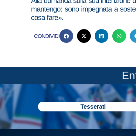
Alla domanda sulla sua intenzione di
mantengo: sono impegnata a sostene
cosa fare».
CONDIVIDI
En
Tesserati