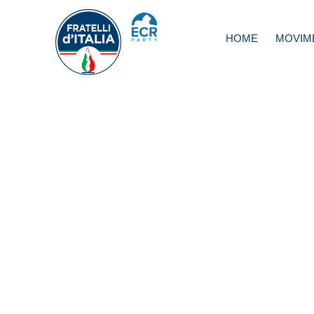
HOME
MOVIM
Roma, Meloni: O
gazebo, per prim
chiesto primarie