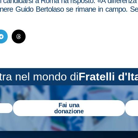
 candidarsi a Roma ha risposto: «A differenza d
re Guido Bertolaso se rimane in campo. Se non
tra nel mondo di
Fratelli d'It
Fai una
donazione