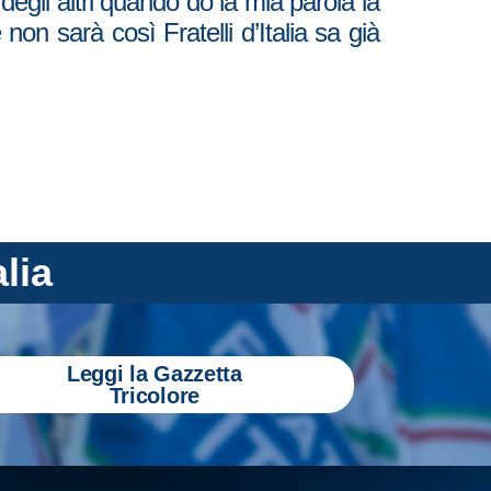
egli altri quando do la mia parola la
 sarà così Fratelli d’Italia sa già
alia
Leggi la Gazzetta
Tricolore