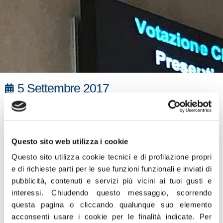
5 Settembre 2017
“Le mamme di Roma ai tempi della Raggi: il
movimento cinque stelle boccia in
Campidoglio la delibera di Fratelli d’Italia per
Questo sito web utilizza i cookie
consentire l’accesso alla ZTL alle donne in
Questo sito utilizza cookie tecnici e di profilazione propri
gravidanza e alle famiglie con bimbi fino a
e di richieste parti per le sue funzioni funzionali e inviati di
due anni di età. In pratica non solo la Raggi
pubblicità, contenuti e servizi più vicini ai tuoi gusti e
e il m5s non sanno governare Roma ma non
interessi.
Chiudendo questo messaggio, scorrendo
sono neanche in grado di recepire le
questa pagina o cliccando qualunque suo elemento
proposte di buon senso della nostra
acconsenti usare i cookie per le finalità indicate.
Per