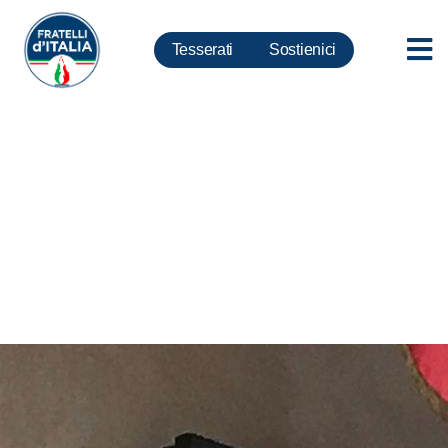
Tesserati
Sostienici
Roma, Meloni: Raggi e M5s
bocciano proposta FdI per
accesso Ztl donne in
gravidanza. Non sanno
governare e non sanno recepire
proposte buonsenso