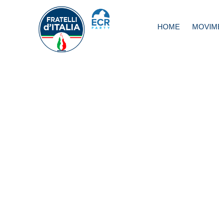
HOME
MOVIM
Roma, Meloni: R
non era “sindaco
periferie”?