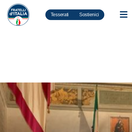
Tesserati
Sostienici
Roma: piano mobilità Gualtieri
irrealistico, vessatorio e
inattuabile