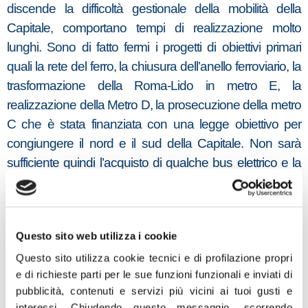
discende la difficoltà gestionale della mobilità della
Capitale, comportano tempi di realizzazione molto
lunghi. Sono di fatto fermi i progetti di obiettivi primari
quali la rete del ferro, la chiusura dell’anello ferroviario, la
trasformazione della Roma-Lido in metro E, la
realizzazione della Metro D, la prosecuzione della metro
C che è stata finanziata con una legge obiettivo per
congiungere il nord e il sud della Capitale. Non sarà
sufficiente quindi l’acquisto di qualche bus elettrico e la
realizzazione di vie ciclabili con i fondi del PNRR, per
giustificare politiche che dissuadano dall’utilizzo del
mezzo privato, in quanto queste oltremodo
Questo sito web utilizza i cookie
apparirebbero vessatorie data la situazione del sistema
dei trasporti capitolino. Da rilevare inoltre, che non vi
Questo sito utilizza cookie tecnici e di profilazione propri
e di richieste parti per le sue funzioni funzionali e inviati di
sono crono-programmi precisi con date di stato
pubblicità, contenuti e servizi più vicini ai tuoi gusti e
avanzamento delle opere. Al contrario sono indicati
interessi.
Chiudendo questo messaggio, scorrendo