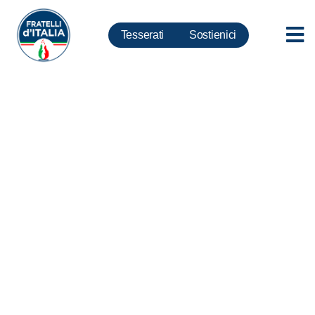
Tesserati
Sostienici
Rompere la gabbia dell’Euro
per tornare a crescere