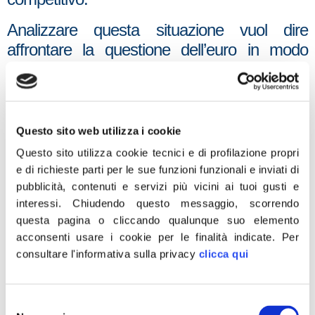
Analizzare questa situazione vuol dire
affrontare la questione dell’euro in modo
pragmatico, non ideologico e senza
preclusioni. Capire, dati alla mano, cosa
conviene fare, perché finora l’euro ha
distrutto la domanda interna, ha fatto crollare
Questo sito web utilizza i cookie
i consumi delle famiglie e ha disintegrato la
Questo sito utilizza cookie tecnici e di profilazione propri
competitività delle nostre aziende. È uno dei
e di richieste parti per le sue funzioni funzionali e inviati di
più potenti fattori di disgregazione dell’unità
pubblicità, contenuti e servizi più vicini ai tuoi gusti e
interessi.
Chiudendo questo messaggio, scorrendo
europea e sta mettendo in pericolo tutti i
questa pagina o cliccando qualunque suo elemento
progressi che finora sono stati fatti per
acconsenti usare i cookie per le finalità indicate.
Per
rafforzare la solidarietà tra i popoli d’Europa.
consultare l'informativa sulla privacy
clicca qui
Selezione
Prima si rompe la gabbia dell’euro e si