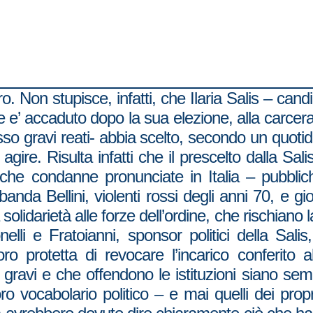
o. Non stupisce, infatti, che Ilaria Salis – ca
me e’ accaduto dopo la sua elezione, alla carcer
 gravi reati- abbia scelto, secondo un quotidi
gire. Risulta infatti che il prescelto dalla Sa
he condanne pronunciate in Italia – pubblichi 
banda Bellini, violenti rossi degli anni 70, e gi
olidarietà alle forze dell’ordine, che rischiano l
elli e Fratoianni, sponsor politici della Salis
 loro protetta di revocare l’incarico conferi
ravi e che offendono le istituzioni siano semp
ro vocabolario politico – e mai quelli dei propr