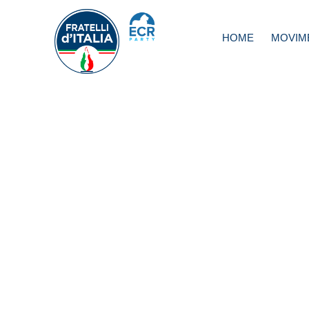
HOME
MOVIM
Salis: sinistra pr
violenti, revocare
incarico a collab