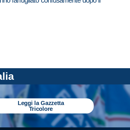
nno farfugliato confusamente dopo il
alia
Leggi la Gazzetta
Tricolore