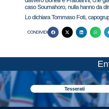
davvero Bonelli e Fratoianni, che g
caso Soumahoro, nulla hanno da dir
Lo dichiara Tommaso Foti, capogruppo
CONDIVIDI
En
Tesserati