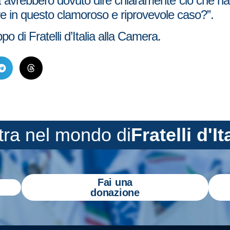
ià avrebbero dovuto dire chiaramente ciò che ha
e in questo clamoroso e riprovevole caso?”.
 di Fratelli d’Italia alla Camera.
tra nel mondo di
Fratelli d'It
Fai una
donazione