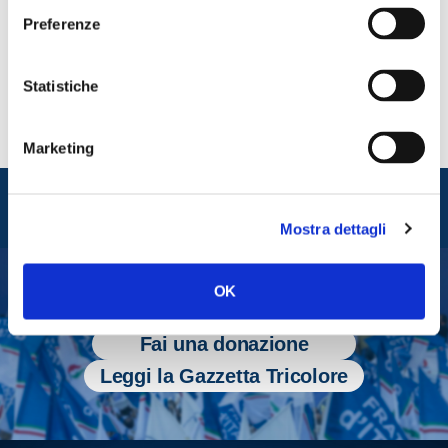
CONDIVIDI
Preferenze
Statistiche
Marketing
Entra nel mondo di
Fratelli d'Italia
Mostra dettagli
OK
Tesserati
Fai una donazione
Leggi la Gazzetta Tricolore