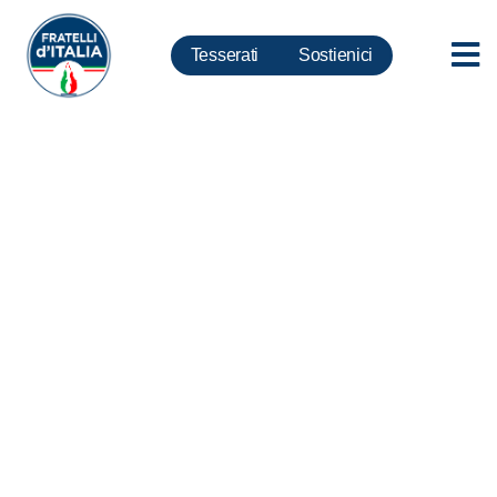
Tesserati
Sostienici
San Siro, La Russa: sia
referendum a decidere sue sorti