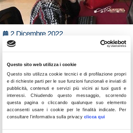
2 Dicembre 2022
“La tutela della salute è un diritto fondamentale dei
cittadini. È arrivato il momento che si riorganizzi tutto il
servizio sanitario siciliano. Bisogna restituire
Questo sito web utilizza i cookie
immediatamente i servizi essenziali ai cittadini e
Questo sito utilizza cookie tecnici e di profilazione propri
soprattutto tutelare quei territori che durante la pandemia
e di richieste parti per le sue funzioni funzionali e inviati di
hanno pagato il prezzo più alto e sofferto
pubblicità, contenuti e servizi più vicini ai tuoi gusti e
dell’azzeramento dei servizi di assistenza territoriali
interessi.
Chiudendo questo messaggio, scorrendo
questa pagina o cliccando qualunque suo elemento
dovuto alla trasformazione degli ospedali in Covid
acconsenti usare i cookie per le finalità indicate.
Per
Hospital. Bisogna restituire i presidi ospedalieri alle loro
consultare l'informativa sulla privacy
clicca qui
funzioni e ritornare a garantire la salute dei cittadini
attraverso l’erogazione dei servizi essenziali. Il Cutroni