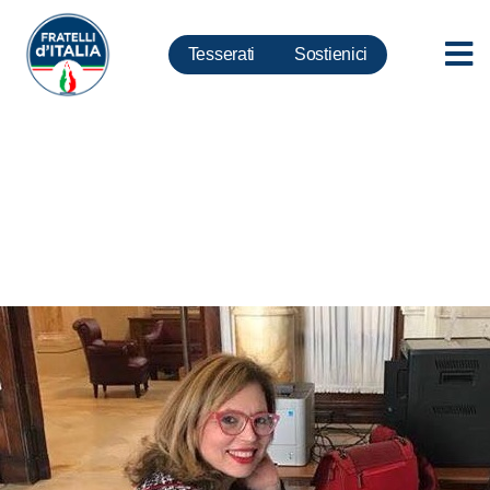
Tesserati
Sostienici
Sanità, Bucalo: Restituire
servizi essenziali ai cittadini