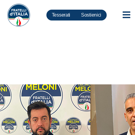
Tesserati
Sostienici
Sanità, Torselli e Petrucci: non
bastano le scuse della Asl.
Subito ispettori agli Spedali
Riuniti di Livorno