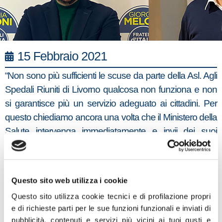
15 Febbraio 2021
“Non sono più sufficienti le scuse da parte della Asl. Agli
Spedali Riuniti di Livorno qualcosa non funziona e non
si garantisce più un servizio adeguato ai cittadini. Per
questo chiediamo ancora una volta che il Ministero della
Salute intervenga immediatamente e invii dei suoi
ispettori per verificare quali sono le condizioni della
struttura”. La richiesta arriva da parte del Presidente del
gruppo di Fratelli d’Italia in Consiglio regionale,
Questo sito web utilizza i cookie
Francesco Torselli, e dal Consigliere regionale Diego
Questo sito utilizza cookie tecnici e di profilazione propri
Petrucci della Commissione sanità.
e di richieste parti per le sue funzioni funzionali e inviati di
pubblicità, contenuti e servizi più vicini ai tuoi gusti e
“Per la seconda volta – spiegano Torselli e Petrucci – nel