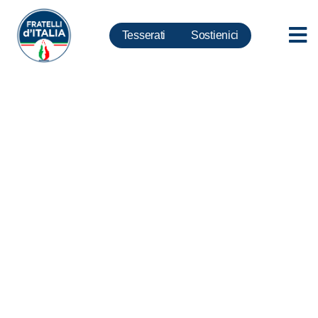
Tesserati
Sostienici
Scuola, Ciaburro: Permettere
l’entrata in vigore della norma
che assicura scuolabus gratuito
per i bambini