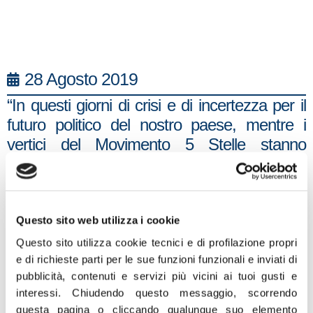
28 Agosto 2019
“In questi giorni di crisi e di incertezza per il
futuro politico del nostro paese, mentre i
vertici del Movimento 5 Stelle stanno
lavorando incessantemente per mantenere i
loro posti di potere, noi siamo invece
fortemente preoccupati per la pubblicazione
in Gazzetta Ufficiale del decreto “Salva
Questo sito web utilizza i cookie
precari” con il quale si assicura ai bambini un
Questo sito utilizza cookie tecnici e di profilazione propri
altro tipo di posto, quello gratuito sugli
e di richieste parti per le sue funzioni funzionali e inviati di
pubblicità, contenuti e servizi più vicini ai tuoi gusti e
scuolabus. Nel decreto “Salva precari”, che
interessi.
Chiudendo questo messaggio, scorrendo
ha avuto il via libera “salvo intese” in
questa pagina o cliccando qualunque suo elemento