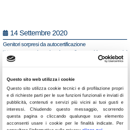
14 Settembre 2020
Genitori sorpresi da autocertificazione
“Non era previsto da alcuna linea guida ma oggi i
genitori sono rimasti sorpresi trovandosi obbligati a
sottoscrivere una autocertificazione dove, oltre a
dichiarare le condizioni sanitarie del figlio e altre
Questo sito web utilizza i cookie
situazioni sulla prevenzione del contagio, hanno dovuto
Questo sito utilizza cookie tecnici e di profilazione propri
dichiarare che il bambino o il ragazzo non sono entrati in
e di richieste parti per le sue funzioni funzionali e inviati di
contatto con persone affette da Covid 19. È davvero
pubblicità, contenuti e servizi più vicini ai tuoi gusti e
un’estensione di responsabilità inaccettabile dal
interessi.
Chiudendo questo messaggio, scorrendo
questa pagina o cliccando qualunque suo elemento
momento che non è possibile sapere se il figlio ha avuto
acconsenti usare i cookie per le finalità indicate.
Per
contatti con persone affette da Covid se le stesse non lo