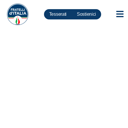
Tesserati
Sostienici
Scuola, FdI: Troppe
responsabilità a famiglie