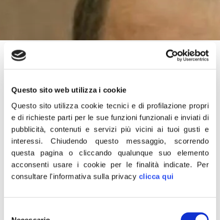
24 Giugno 2021
“Dall’inizio della legislatura Fratelli d’Italia si batte per la
stabilizzazione degli insegnanti di religione cattolica. Una vicenda
Questo sito web utilizza i cookie
assurda con precari che attendono da 20 anni una procedura per
essere stabilizzati. Sono professionisti, sono famiglie che devono
Questo sito utilizza cookie tecnici e di profilazione propri
veder riconosciuto il proprio diritto. Abbiamo presentato dall’inizio
e di richieste parti per le sue funzioni funzionali e inviati di
di questa legislatura un emendamento che puntualmente è stato
pubblicità, contenuti e servizi più vicini ai tuoi gusti e
bocciato da tutte le altre forze politiche. Fratelli d’Italia continuerà la
interessi.
Chiudendo questo messaggio, scorrendo
sua battaglia e riproporrà questo emendamento per la loro
questa pagina o cliccando qualunque suo elemento
stabilizzazione come ha già fatto nel decreto Scuola, nel decreto
acconsenti usare i cookie per le finalità indicate.
Per
Sostegni e nel decreto di assunzione della Pubblica
consultare l'informativa sulla privacy
clicca qui
Amministrazione”.
Così il senatore di Fratelli d’Italia, Antonio Iannone, capogruppo
Commissione Istruzione e il deputato Paola Frassinetti, responsabile
Selezione