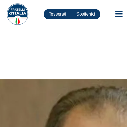
Tesserati
Sostienici
Scuola, Iannone-Frassinetti:
impegno FdI per stabilizzazione
insegnanti di religione