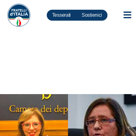
Tesserati
Sostienici
Scuola: piano estate fallisce
prima ancora di nascere.
Governo progetta senza
considerare forze: a rischio 320
milioni di euro