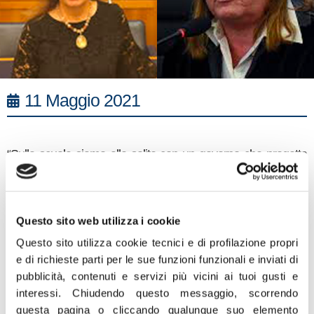
11 Maggio 2021
“Sulla scuola siamo alle solite con un governo che progetta
senza tenere conto delle forze a disposizione, assolutamente
irrilevanti rispetto a un programma ‘titanico’, sproporzionato
all’organico Ata presente, cui spetterebbe il maggior carico da
portare”. Sappiamo che la scuola deve fare in fretta perchè la
Questo sito web utilizza i cookie
data per aderire ai finanziamenti Pon sta per scadere e per
Questo sito utilizza cookie tecnici e di profilazione propri
allora tutto deve essere pronto. Ma il ‘Piano Estate’ rischia di
e di richieste parti per le sue funzioni funzionali e inviati di
rivelarsi un flop proprio perché organicamente non
pubblicità, contenuti e servizi più vicini ai tuoi gusti e
commisurato all’impegno che prevede. E l’allarme arriva
proprio dai dirigenti scolastici, in sofferenza per la carenza di
interessi.
Chiudendo questo messaggio, scorrendo
personale amministrativo, specie al sud. Si continua a parlare
questa pagina o cliccando qualunque suo elemento