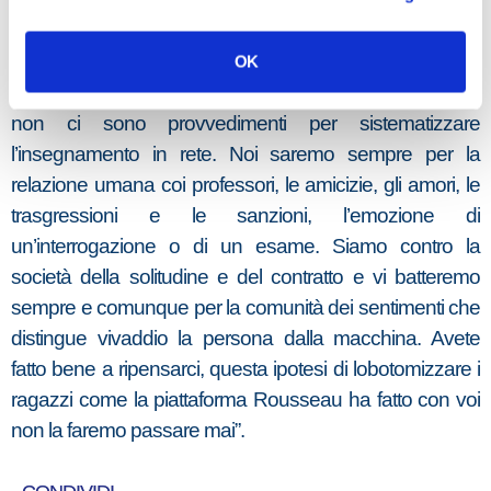
e Zingaretti non ci sarà traccia neppure sui fumetti di
lupo Alberto e della gallina Marta”.
OK
“L’unica buona notizia- ha concluso Rampelli- è che
non ci sono provvedimenti per sistematizzare
l’insegnamento in rete. Noi saremo sempre per la
relazione umana coi professori, le amicizie, gli amori, le
trasgressioni e le sanzioni, l’emozione di
un’interrogazione o di un esame. Siamo contro la
società della solitudine e del contratto e vi batteremo
sempre e comunque per la comunità dei sentimenti che
distingue vivaddio la persona dalla macchina. Avete
fatto bene a ripensarci, questa ipotesi di lobotomizzare i
ragazzi come la piattaforma Rousseau ha fatto con voi
non la faremo passare mai”.