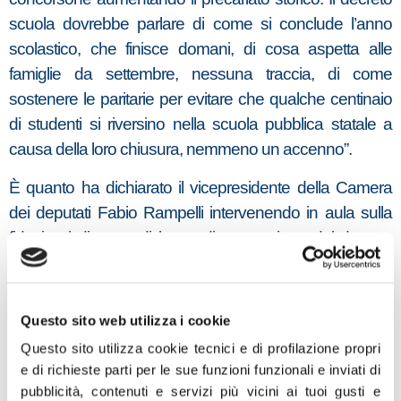
scuola dovrebbe parlare di come si conclude l’anno
scolastico, che finisce domani, di cosa aspetta alle
famiglie da settembre, nessuna traccia, di come
sostenere le paritarie per evitare che qualche centinaio
di studenti si riversino nella scuola pubblica statale a
causa della loro chiusura, nemmeno un accenno”.
È quanto ha dichiarato il vicepresidente della Camera
dei deputati Fabio Rampelli intervenendo in aula sulla
fiducia al disegno di legge di conversione del decreto
sulla scuola.
“Il Coronavirus ha tecnicamente rianimato il governo
Questo sito web utilizza i cookie
Conte ma ne ha anche prolungato l’agonia. State come
Questo sito utilizza cookie tecnici e di profilazione propri
d’autunno sugli alberi le foglie”, dice Rampelli citando il
e di richieste parti per le sue funzioni funzionali e inviati di
poeta Giuseppe Ungaretti, il cui cinquantenario della
pubblicità, contenuti e servizi più vicini ai tuoi gusti e
morte è stato colpevolmente ignorato dai “ministri