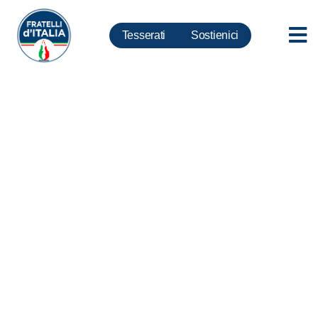
Tesserati
Sostienici
Scuola, Rampelli: Nessuna
fiducia, Conte sta fomentando
la guerra civile