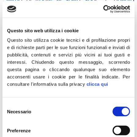
dichiara il capogruppo di Fratelli d’Italia-
Alleanza nazionale Fabio Rampelli.
“I mesi di consultazione web e gli incontri di
Questo sito web utilizza i cookie
vetrina – ha aggiunto- hanno frantumato i
Questo sito utilizza cookie tecnici e di profilazione propri
pilastri della Buona scuola. Il merito, già poco
e di richieste parti per le sue funzioni funzionali e inviati di
credibile nella prima stesura, diventa un
pubblicità, contenuti e servizi più vicini ai tuoi gusti e
interessi.
Chiudendo questo messaggio, scorrendo
“bonus” che non incide nel sistema e non lo
questa pagina o cliccando qualunque suo elemento
rende virtuoso. Oltretutto potrà essere dato
acconsenti usare i cookie per le finalità indicate.
Per
dai dirigenti in base a criteri rimandati a un
consultare l'informativa sulla privacy
clicca qui
decreto attuativo, quindi a data da
destinarsi”.
Selezione
“Il bonus una tantum per i docenti per le
Necessario
del
spese di aggiornamento- ha osservato
consenso
Rampelli- assomigliano sinistramente agli
Preferenze
80 euro dati in occasione delle elezioni