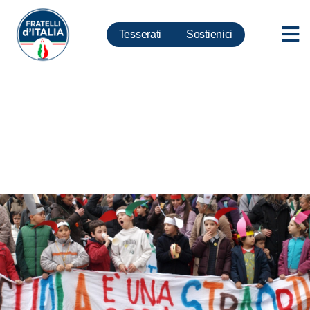
Tesserati
Sostienici
Scuola, Rampelli: Una scatola
vuota e senza coperchio
finanziario