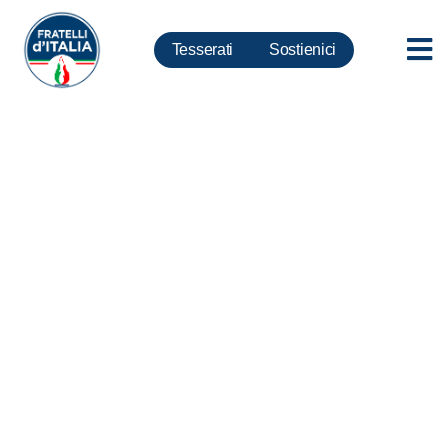
Tesserati
Sostienici
Scuola, Sigillò: Ennesimo caso
di violenza a scuola, restituire ai
docenti dignità. Vogliamo
aumenti salariali e adeguamenti
delle mansioni. Sì al valore del
voto in condotta