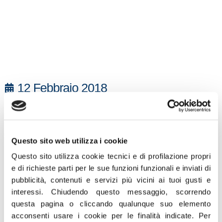
12 Febbraio 2018
“Trenta giorni di prognosi per un docente
picchiato dal genitore di un alunno. Inaudito.
Bisogna restituire ai docenti quel prestigio
Questo sito web utilizza i cookie
che anni e anni di politiche sbagliate hanno
Questo sito utilizza cookie tecnici e di profilazione propri
loro tolto: ragionare su aumenti stipendiali,
e di richieste parti per le sue funzioni funzionali e inviati di
fino alla revisione delle mansioni aggiuntive
pubblicità, contenuti e servizi più vicini ai tuoi gusti e
che tolgono al docente energie e tempo.
interessi.
Chiudendo questo messaggio, scorrendo
D’altro canto, bisogna dare valore al voto in
questa pagina o cliccando qualunque suo elemento
condotta, che deve tornare a fare media
acconsenti usare i cookie per le finalità indicate.
Per