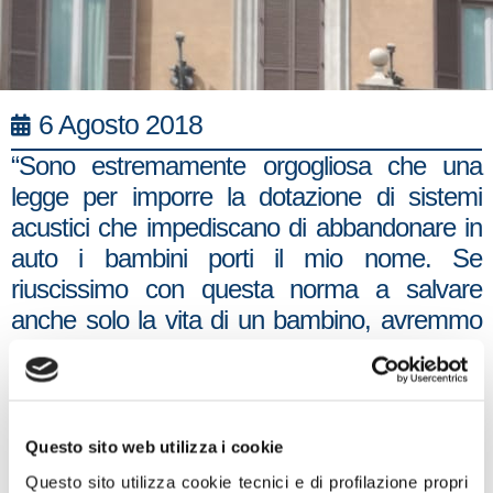
6 Agosto 2018
“Sono estremamente orgogliosa che una
legge per imporre la dotazione di sistemi
acustici che impediscano di abbandonare in
auto i bambini porti il mio nome. Se
riuscissimo con questa norma a salvare
anche solo la vita di un bambino, avremmo
dato un senso al nostro impegno politico e
saremmo ripagati di tutto il nostro lavoro.
Sono molto contenta che l’Italia sia la prima
nazione ad approvare un provvedimento di
Questo sito web utilizza i cookie
questo tipo: speriamo di poter rappresentare
Questo sito utilizza cookie tecnici e di profilazione propri