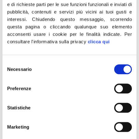
un’avanguardia e un punto di riferimento
e di richieste parti per le sue funzioni funzionali e inviati di
anche per le altre nazioni perché il problema
pubblicità, contenuti e servizi più vicini ai tuoi gusti e
non è soltanto in Italia.”
interessi.
Chiudendo questo messaggio, scorrendo
questa pagina o cliccando qualunque suo elemento
E’ quanto ha dichiarato in Piazza
acconsenti usare i cookie per le finalità indicate.
Per
Montecitorio il presidente di Fratelli d’Italia,
consultare l'informativa sulla privacy
clicca qui
Giorgia Meloni, subito dopo l’approvazione
della cosiddetta “legge Meloni” sui seggiolini
Selezione
salvabebé in Commissione Trasporti della
Necessario
del
Camera che introduce l’obbligo per il
consenso
conducente che trasporta bambini di età
Preferenze
inferiore a 4 anni, di montare a bordo un
dispositivo di allarme anti-abbandono. Il
Statistiche
provvedimento che porta il nome del
presidente di Fratelli d’Italia è passato
Marketing
all’unanimità.