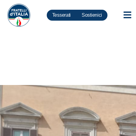
Tesserati
Sostienici
Seggiolini salva bebè: Via libera
della Camera alla legge Meloni