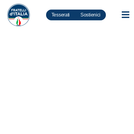
Tesserati
Sostienici
Sequestro carni cinesi peste
suina, Deidda: Noi costretti a
subire l’embargo delle carni
italiane