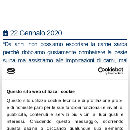
22 Gennaio 2020
“Da anni, non possiamo esportare la carne sarda
perché dobbiamo giustamente combattere la peste
suina ma assistiamo alle importazioni di carni, mal
conservate, da tutto il mondo, dall’est europeo alla
Cina dove la peste suina dilaga” è il commento di
Salvatore Deidda, Deputato di Fratelli d’Italia che da
Questo sito web utilizza i cookie
inizio legislatura presenta interrogazioni, risoluzioni e
interventi in Aula per chiedere al Governo azioni per
Questo sito utilizza cookie tecnici e di profilazione propri
e di richieste parti per le sue funzioni funzionali e inviati di
togliere l’embargo UE sulle carni suine sarde.
pubblicità, contenuti e servizi più vicini ai tuoi gusti e
“Tonnellate di carni suine cinesi, arrivate da
interessi.
Chiudendo questo messaggio, scorrendo
Rotterdam, ossia da un paese dell’Unione Europea,
questa pagina o cliccando qualunque suo elemento