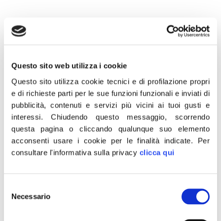
14 Aprile 2018
Questo sito web utilizza i cookie
“La guerra in Siria è sicuramente una
Questo sito utilizza cookie tecnici e di profilazione propri
ulteriore spinta a dare presto all’Italia un
e di richieste parti per le sue funzioni funzionali e inviati di
nuovo governo che poi è anche quello che
pubblicità, contenuti e servizi più vicini ai tuoi gusti e
Fratelli d’Italia chiede. Ciò premesso, va
interessi.
Chiudendo questo messaggio, scorrendo
anche detto che anche in questa fase un
questa pagina o cliccando qualunque suo elemento
acconsenti usare i cookie per le finalità indicate.
Per
governo c’è e ci sono tutte le possibilità per
consultare l'informativa sulla privacy
clicca qui
scelte oculate”.
Così il vicepresidente del Senato Ignazio La
Selezione
Russa intervenendo a Rainews 24.
Necessario
del
consenso
CONDIVIDI