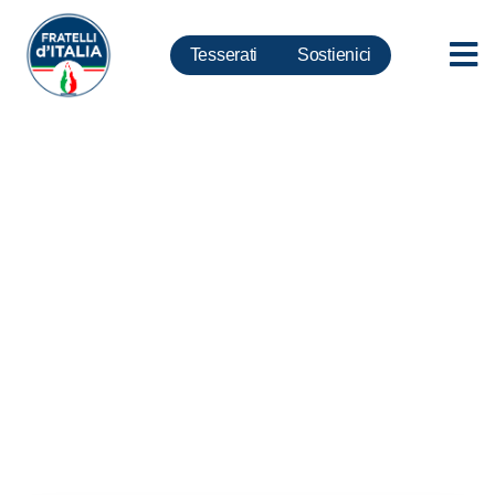
Tesserati
Sostienici
Siria, La Russa: Guerra è
ulteriore spinta a dare presto
nuovo Governo all’Italia