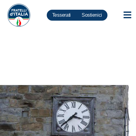
Tesserati
Sostienici
Sisma, Meloni: A Rieti e Roma
volontari attivano punti di
raccolta generi di prima
necessità