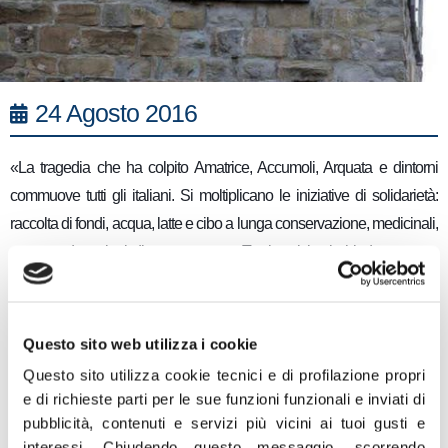
24 Agosto 2016
«La tragedia che ha colpito Amatrice, Accumoli, Arquata e dintorni
commuove tutti gli italiani. Si moltiplicano le iniziative di solidarietà:
raccolta di fondi, acqua, latte e cibo a lunga conservazione, medicinali,
coperte, donazioni di sangue, ecc.. Tanti amici mi chiedono come
possono fare a dare una mano, anche un piccolo aiuto simbolico. A
Rieti già da questa mattina all’alba è attivo un gruppo di volontari che
sta raccogliendo generi di prima necessità a Piazza Mazzini: chi vuole
Questo sito web utilizza i cookie
può contattare il coordinatore Daniele Sinibaldi al numero
Questo sito utilizza cookie tecnici e di profilazione propri
3245647453
.
e di richieste parti per le sue funzioni funzionali e inviati di
pubblicità, contenuti e servizi più vicini ai tuoi gusti e
A Roma, da domani la sede cittadina di Fratelli d’Italia (via Baldassarre
interessi.
Chiudendo questo messaggio, scorrendo