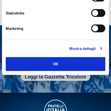
Statistiche
Marketing
Entra nel mondo di
Fratelli d'Italia
Mostra dettagli
Tesserati
OK
Fai una donazione
Leggi la Gazzetta Tricolore