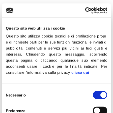
5 Maggio 2014
Questo sito web utilizza i cookie
Questo sito utilizza cookie tecnici e di profilazione propri
Il
Social Media Web
è composto dal
e di richieste parti per le sue funzioni funzionali e inviati di
Responsabile Nazionale Coordinamento
pubblicità, contenuti e servizi più vicini ai tuoi gusti e
Web e Social Media FdI-AN
Francesco
interessi.
Chiudendo questo messaggio, scorrendo
Pastorella,
dal Responsabile Nazionale
questa pagina o cliccando qualunque suo elemento
Sito Web, Facebook e Gestione Contenuti
acconsenti usare i cookie per le finalità indicate.
Per
Multimediali FdI-AN
Aldo Cardoni
e
consultare l'informativa sulla privacy
clicca qui
dal Responsabile Nazionale Twitter FdI-AN
Giordano Sottosanti
Selezione
Necessario
del
CONDIVIDI
consenso
Preferenze