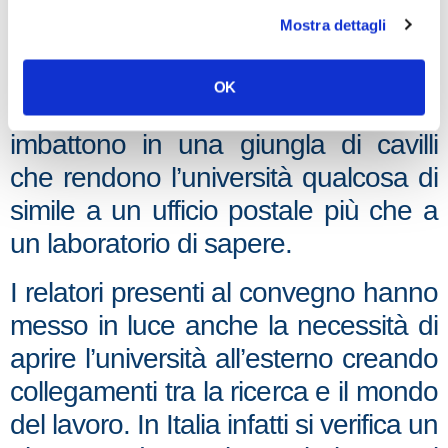
adempimenti che vengono loro
Mostra dettagli
richiesti e se hanno la necessità di
fare acquisti di strumenti necessari al
OK
lavoro che stanno svolgendo si
imbattono in una giungla di cavilli
che rendono l’università qualcosa di
simile a un ufficio postale più che a
un laboratorio di sapere.
I relatori presenti al convegno hanno
messo in luce anche la necessità di
aprire l’università all’esterno creando
collegamenti tra la ricerca e il mondo
del lavoro. In Italia infatti si verifica un