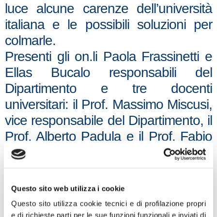
luce alcune carenze dell’università
italiana e le possibili soluzioni per
colmarle.
Presenti gli on.li Paola Frassinetti e
Ellas Bucalo responsabili del
Dipartimento e tre docenti
universitari: il Prof. Massimo Miscusi,
vice responsabile del Dipartimento, il
Prof. Alberto Padula e il Prof. Fabio
De Giorgio componenti del
Dipartimento i quali hanno
sottolineato la mancanza di un
Questo sito web utilizza i cookie
coordinamento centrale della ricerca
Questo sito utilizza cookie tecnici e di profilazione propri
da parte del Ministero.
e di richieste parti per le sue funzioni funzionali e inviati di