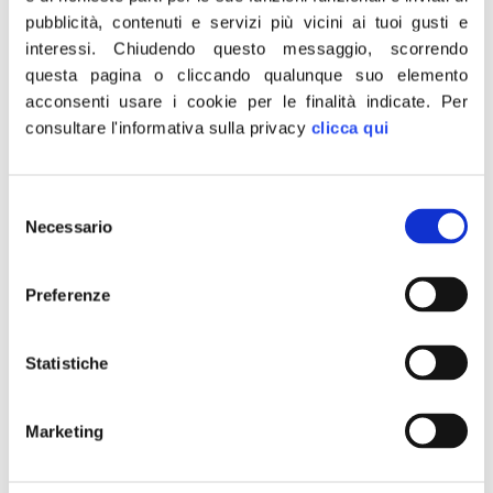
pubblicità, contenuti e servizi più vicini ai tuoi gusti e
Spesso infatti i ricercatori non sanno
interessi.
Chiudendo questo messaggio, scorrendo
di cosa si stanno occupando i loro
questa pagina o cliccando qualunque suo elemento
colleghi con evidente dispersione di
acconsenti usare i cookie per le finalità indicate.
Per
consultare l'informativa sulla privacy
clicca qui
energie e obiettivi.
Particolarmente utile a questo
Selezione
proposito sarebbe l’istituzione di
Necessario
del
un’anagrafe della ricerca per
consenso
collegare i ricercatori e i loro progetti.
Preferenze
A ciò si dovrebbe accompagnare la
semplificazione burocratica.
Statistiche
Attualmente infatti i ricercatori sono
afflitti da procedure complesse per la
Marketing
rendicontazione didattica e altri