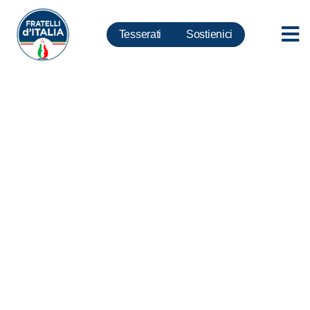
Tesserati
Sostienici
Sovrana Bellezza focus –
L’Università italiana tra merito e
innovazione