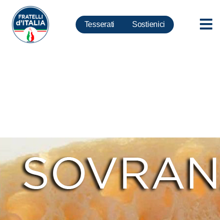
Tesserati
Sostienici
Sovrana Bellezza – La pizza
bianca romana