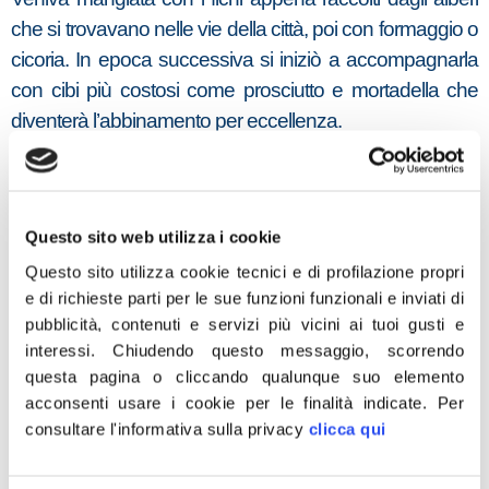
che si trovavano nelle vie della città, poi con formaggio o
cicoria. In epoca successiva si iniziò a accompagnarla
con cibi più costosi come prosciutto e mortadella che
diventerà l’abbinamento per eccellenza.
A differenza della focaccia, con la quale viene spesso
confusa, la pizza bianca romana contiene nel suo
impasto una percentuale molto elevata di acqua e ha
Questo sito web utilizza i cookie
una lievitazione molto più lunga che prevede l’impiego
Questo sito utilizza cookie tecnici e di profilazione propri
del lievito madre. Si stende a mano per non schiacciare
e di richieste parti per le sue funzioni funzionali e inviati di
le bolle prodotte dalla lievitazione e si cuoce per breve
pubblicità, contenuti e servizi più vicini ai tuoi gusti e
tempo a temperature molto elevate, a diretto contatto
interessi.
Chiudendo questo messaggio, scorrendo
con la superficie rovente del forno.
questa pagina o cliccando qualunque suo elemento
Per questo la pizza bianca è più bassa e croccante, più
acconsenti usare i cookie per le finalità indicate.
Per
salata rispetto alla focaccia e presenta rigonfiamenti
consultare l'informativa sulla privacy
clicca qui
della superficie.
La ricetta appare semplice ma proprio per questo la