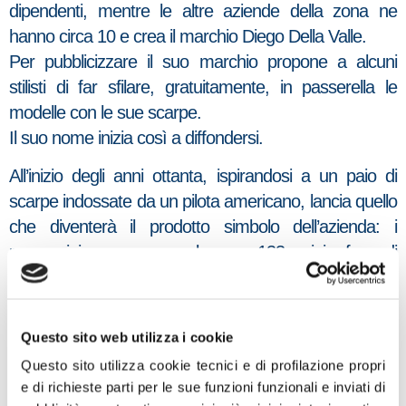
dipendenti, mentre le altre aziende della zona ne
hanno circa 10 e crea il marchio Diego Della Valle.
Per pubblicizzare il suo marchio propone a alcuni
stilisti di far sfilare, gratuitamente, in passerella le
modelle con le sue scarpe.
Il suo nome inizia così a diffondersi.
All’inizio degli anni ottanta, ispirandosi a un paio di
scarpe indossate da un pilota americano, lancia quello
che diventerà il prodotto simbolo dell’azienda: i
mocassini con una suola con 133 mini sfere di
gomma in rilievo, un prodotto artigianale che richiede
oltre cento complesse fasi di lavorazione.
Questo sito web utilizza i cookie
Nel 1986 Diego Della Valle diventa amministratore
delegato dell’azienda che cambia nome e da
Questo sito utilizza cookie tecnici e di profilazione propri
e di richieste parti per le sue funzioni funzionali e inviati di
Calzaturificio Della Valle diventa TOD’S.