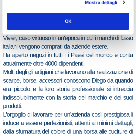
Mostra dettagli
Nel 2007 l’azienda rileva il marchio Elsa Schiaparelli e
nel 2008, in collaborazione con Marcolin, inizia la
produzione di occhiali Tod’s e Hogan.
OK
Tod’s ha acquisito anche il marchio francese Roger
Vivier, caso virtuoso in un’epoca in cui i marchi di lusso
italiani vengono comprati da aziende estere.
Ha aperto negozi in tutti i i Paesi del mondo e conta
attualmente oltre 4000 dipendenti.
Molti degli gli artigiani che lavorano alla realizzazione di
scarpe, borse, accessori conoscono Diego da quando
era piccolo e la loro storia professionale si intreccia
indissolubilmente con la storia del marchio e dei suoi
prodotti.
L’orgoglio di lavorare per un’azienda così prestigiosa li
induce a essere perfezionisti, attenti ai minimi dettagli,
dalla sfumatura del colore di una borsa alle cuciture di