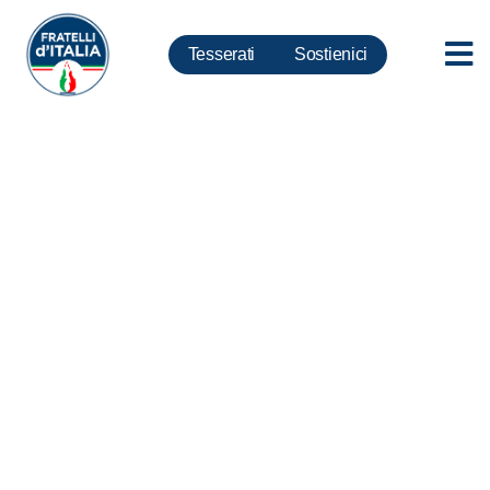
Tesserati
Sostienici
Sovrana Bellezza – TOD’S in
tutte le lingue del mondo