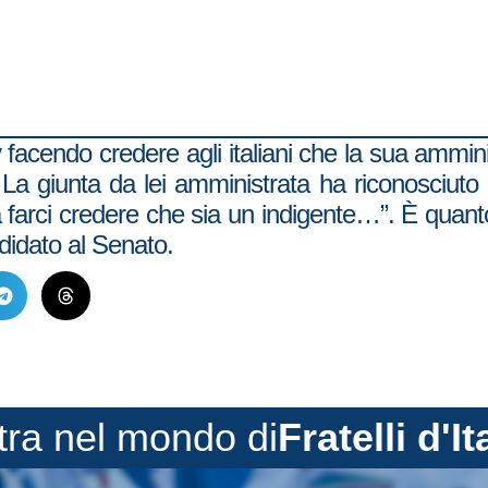
 facendo credere agli italiani che la sua ammini
. La giunta da lei amministrata ha riconosciut
 farci credere che sia un indigente…”. È quanto
ndidato al Senato.
tra nel mondo di
Fratelli d'It