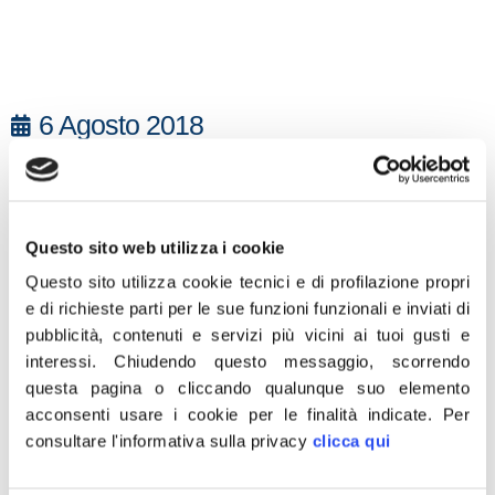
6 Agosto 2018
La notizia pubblicata sui giornali, secondo la
quale un certo ‘Zorro’, descritto come ‘capo’
dei Rom presenti abusivamente a ponte
Questo sito web utilizza i cookie
Marconi, sarebbe stato autorizzato a
Questo sito utilizza cookie tecnici e di profilazione propri
svolgere compiti di guardiania e sorveglianza
e di richieste parti per le sue funzioni funzionali e inviati di
alla spiaggia sul Tevere, ha elementi
pubblicità, contenuti e servizi più vicini ai tuoi gusti e
inquietanti e grotteschi, che se fossero
interessi.
Chiudendo questo messaggio, scorrendo
confermati dovrebbero portare il sindaco
questa pagina o cliccando qualunque suo elemento
Raggi direttamente a rimettere il suo
acconsenti usare i cookie per le finalità indicate.
Per
mandato e a scomparire dalla scena per la
consultare l'informativa sulla privacy
clicca qui
vergogna di certe scelte. Ho presentato oggi