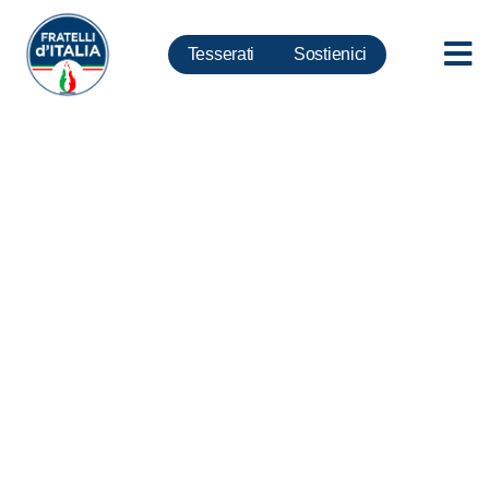
Tesserati
Sostienici
Spiaggia sul tevere, Marsilio:
Inquietante notizia su ‘Zorro’,
Raggi smentisca o si dimetta