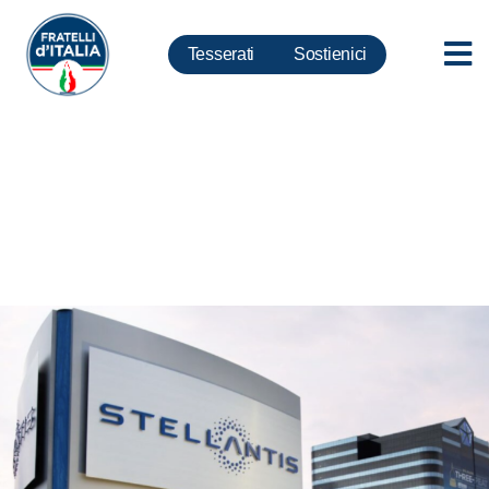
Tesserati
Sostienici
Stellantis: Conte e Schlein
chiedano scusa ai lavoratori