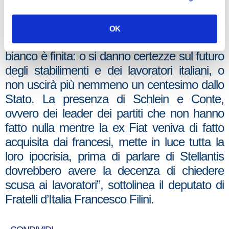
concreto con Stellantis, cambiando
radicalmente paradigma rispetto al passato,
OK
spiegando che l’epoca degli assegni in
bianco è finita: o si danno certezze sul futuro
degli stabilimenti e dei lavoratori italiani, o
non uscirà più nemmeno un centesimo dallo
Stato. La presenza di Schlein e Conte,
ovvero dei leader dei partiti che non hanno
fatto nulla mentre la ex Fiat veniva di fatto
acquisita dai francesi, mette in luce tutta la
loro ipocrisia, prima di parlare di Stellantis
dovrebbero avere la decenza di chiedere
scusa ai lavoratori”, sottolinea il deputato di
Fratelli d’Italia Francesco Filini.