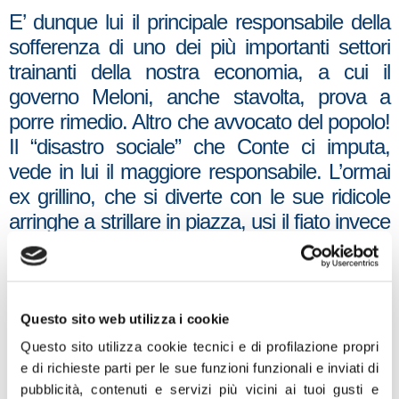
E’ dunque lui il principale responsabile della
sofferenza di uno dei più importanti settori
trainanti della nostra economia, a cui il
governo Meloni, anche stavolta, prova a
porre rimedio. Altro che avvocato del popolo!
Il “disastro sociale” che Conte ci imputa,
vede in lui il maggiore responsabile. L’ormai
ex grillino, che si diverte con le sue ridicole
arringhe a strillare in piazza, usi il fiato invece
per spiegarci perché regalò macchinari a
Fca per fare mascherine chirurgiche
inutilizzate e costate 300 milioni agli italiani.
Da parte nostra, continua il sostegno
Questo sito web utilizza i cookie
all’azienda e ai dipendenti”. Lo dichiara
Questo sito utilizza cookie tecnici e di profilazione propri
Tommaso Foti, capogruppo di Fratelli d’Italia
e di richieste parti per le sue funzioni funzionali e inviati di
pubblicità, contenuti e servizi più vicini ai tuoi gusti e
alla Camera.