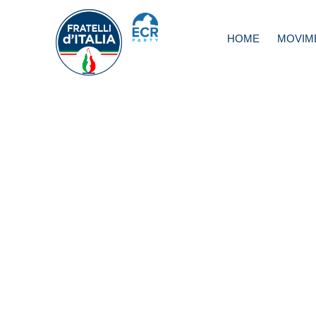
HOME
MOVIM
Trasporti, Deidda
Ministro firmi sub
decreto per guard
salva-motociclisti
basta una firma 
salvare migliaia di