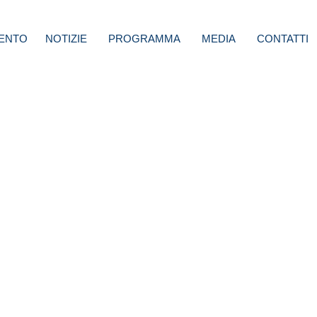
ENTO
NOTIZIE
PROGRAMMA
MEDIA
CONTATTI
:
ito
rail
,
per
 vite.