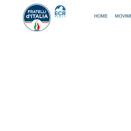
HOME
MOVIM
Strage di Bologn
Bignami: Govern
renda finalmente
pubblici atti