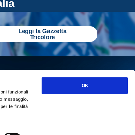
alia
Leggi la Gazzetta
Tricolore
OK
ioni funzionali
o messaggio,
r le finalità
ISCRIVITI