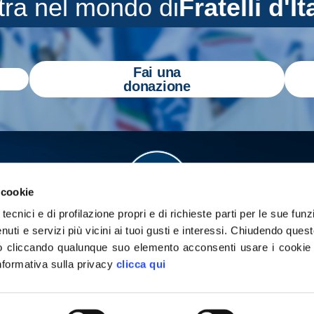
tra nel mondo di
Fratelli d'It
Fai una
donazione
 cookie
tecnici e di profilazione propri e di richieste parti per le sue funz
enuti e servizi più vicini ai tuoi gusti e interessi.
Chiudendo quest
 cliccando qualunque suo elemento acconsenti usare i cookie pe
informativa sulla privacy
clicca qui
a
Gazzetta Tricolore
per tenerti aggiornato