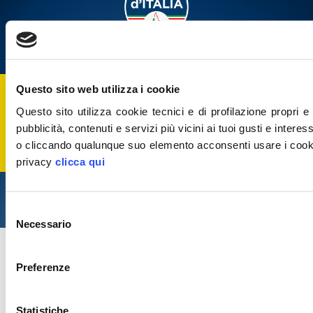
Questo sito web utilizza i cookie
Iscriviti alla
Gazzetta Tricolore
per tenerti
Questo sito utilizza cookie tecnici e di profilazione propri e d
aggiornato
pubblicità, contenuti e servizi più vicini ai tuoi gusti e interes
ISCRIVITI
o cliccando qualunque suo elemento acconsenti usare i cookie
privacy
clicca qui
Copyright 2026 - Tutti i diritti riservati
Privacy Policy
Cookie policy
Selezione
Necessario
del
consenso
Preferenze
Statistiche