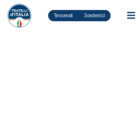
Tesserati
Sostienici
Strage di Capaci, Rampelli: La
mafia fece male i conti, da
allora rivolta morale diffusa
contro la criminalità